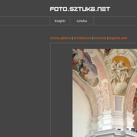
książki
sztuka
strona główna
|
architektura
|
kościoły
|
legickie pole