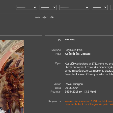
ilość zdjęć: 64
ID
370.752
Miejsce
Legnickie Pole
Tytuł
Kościół św. Jadwigi
Opis
Kościół wzniesiono w 1731 roku wg proj
Dientzenhofera. Freski sklepienne wy
wnętrzu kościoła oraz zdobienia ołtar
Josepha Hiernle. Obrazy w ołtarzach b
Autor
Paweł Giergoń
Data
20.05.2004
Rozmiar
1498x2018 px [3,2 Mpx]
Keywords
kosma damian asam
1731
architektura
dientzenhofer
kościół
legnickie pole
pol