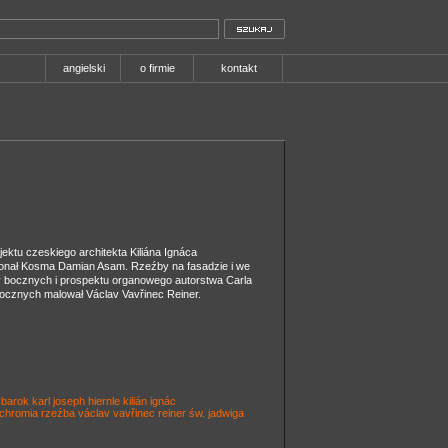
angielski
o firmie
kontakt
ektu czeskiego architekta Kiliána Ignáca
konał Kosma Damian Asam. Rzeźby na fasadzie i we
zy bocznych i prospektu organowego autorstwa Carla
ocznych malował Václav Vavřinec Reiner.
barok
karl joseph hiernle
kilián ignác
ichromia
rzeźba
václav vavřinec reiner
św. jadwiga