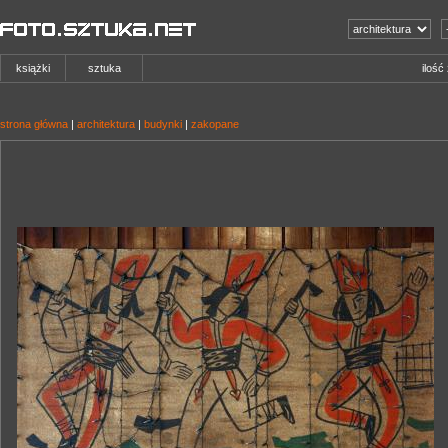
książki
sztuka
ilość
strona główna
|
architektura
|
budynki
|
zakopane