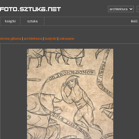
książki
sztuka
ilość
strona główna
|
architektura
|
budynki
|
zakopane