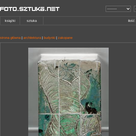
książki
sztuka
ilość
strona główna
|
architektura
|
budynki
|
zakopane