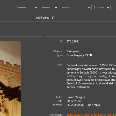
ilość zdjęć: 87
ID
374.1662
Miejsce
Zakopane
Tytuł
Dom Turysty PTTK
Opis
Budynek powstał w latach 1953-1958 w
Imponujący powiarzchnią użytkową (56
gontem w Europie (6000 m. kw.) udostę
w którym wyróżniają się rzeźby, płask
podsufitowe i na szkle projektowali art
Gawdzik-Brzozowska, Andrzej Gałek i 
serwisu sztuka.net
Autor
Paweł Giergoń
Data
30.12.2010
Rozmiar
2592x3888 px [10,2 Mpx]
Keywords
1958
andrzej gałek
antoni kenar
archit