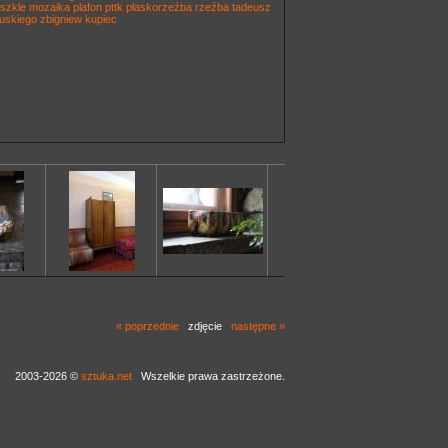
szkle
mozaika
plafon
pttk
płaskorzeźba
rzeźba
tadeusz
uskiego
zbigniew kupiec
« poprzednie
zdjęcie
następne »
2003-2026 ©
sztuka.net
Wszelkie prawa zastrzeżone.