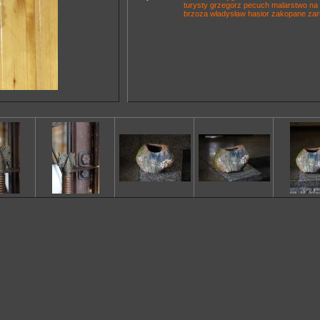
turysty
grzegorz pecuch
malarstwo na 
brzoza
władysław hasior
zakopane
zar