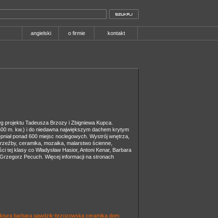
angielski
o firmie
kontakt
g projektu Tadeusza Brzozy i Zbigniewa Kupca.
00 m. kw.) i do niedawna największym dachem krytym
pniał ponad 600 miejsc noclegowych. Wystrój wnętrza,
orzeźby, ceramika, mozaika, malarstwo ścienne,
yści tej klasy co Władysław Hasior, Antoni Kenar, Barbara
Grzegorz Pecuch. Więcej informacji na stronach
ektura
barbara gawdzik-brzozowska
ceramika
dom