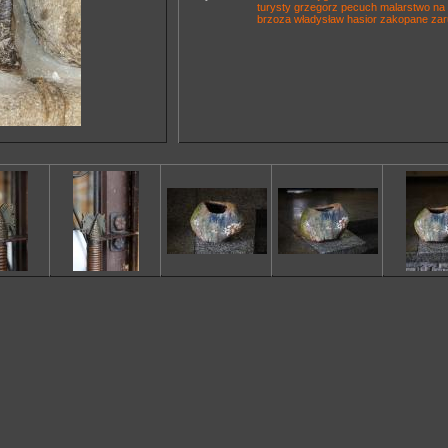
turysty
grzegorz pecuch
malarstwo na 
brzoza
władysław hasior
zakopane
zar