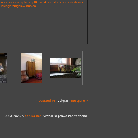
szkle
mozaika
plafon
pttk
płaskorzeźba
rzeźba
tadeusz
uskiego
zbigniew kupiec
« poprzednie
zdjęcie
następne »
2003-2026 ©
sztuka.net
Wszelkie prawa zastrzeżone.