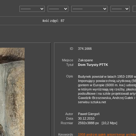
ilość zdjęć: 87
ID
374.1666
Miejsce
Zakopane
Tytuł
Dom Turysty PTTK
Opis
Budynek powstał w latach 1953-1958 w
Imponujący powiarzchnią użytkową (56
gontem w Europie (6000 m. kw.) udostę
w którym wyróżniają się rzeźby, płask
podsufitowe i na szkle projektowali art
Gawdzik-Brzozowska, Andrzej Gałek i 
serwisu sztuka.net
Autor
Paweł Giergoń
Data
30.12.2010
Rozmiar
2592x3888 px [10,2 Mpx]
Keywords
1958
andrzej gałek
antoni kenar
archit