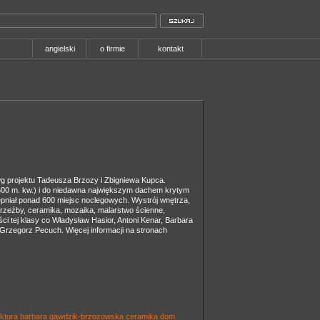
angielski
o firmie
kontakt
g projektu Tadeusza Brzozy i Zbigniewa Kupca.
00 m. kw.) i do niedawna największym dachem krytym
pniał ponad 600 miejsc noclegowych. Wystrój wnętrza,
orzeźby, ceramika, mozaika, malarstwo ścienne,
yści tej klasy co Władysław Hasior, Antoni Kenar, Barbara
Grzegorz Pecuch. Więcej informacji na stronach
ektura
barbara gawdzik-brzozowska
ceramika
dom