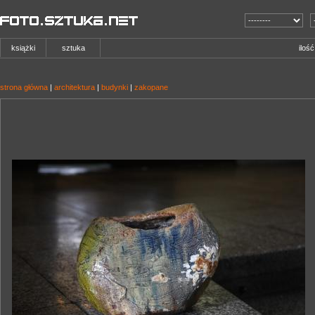
książki
sztuka
iloś
strona główna
|
architektura
|
budynki
|
zakopane